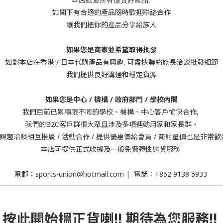
如閣下有合適的產品隨時歡迎聯絡合作
讓我們把你的產品
分享給族人
如果您是商家並希望取得批發
如對本店在
香港 / 日本代購產品有興趣,
可
盡快聯絡族長洽談批發細節
我們提供良好溝通和穩定貨源
如果您是中心 / 機構 / 政府部門 / 學校內閣
我們目前
已累積跟不同的學校、機構、中心客戶愉快合作,
我們的B2C客戶群很大眾且涉及多項運動用家和家長群，
興趣洽談相互推廣 / 活動合作 / 提供優惠價給會員 / 商討量價也是非常歡迎
本店可提供正式收據及一般免費彈性送貨服務
電郵︰sports-union
@hotmail.com
| 電話︰+852
9138 5933
按此
開始搵正貨
喇!! 期待為您服務!!