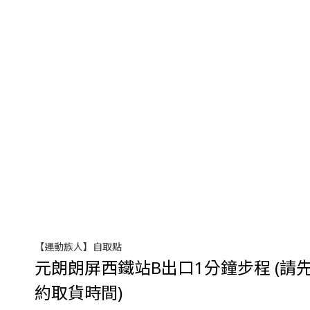
【運動族人】自取點
元朗朗屏西鐵站B出口1分鐘步程 (請先w
約取貨時間)