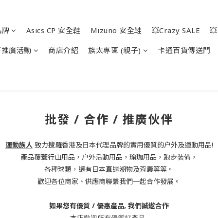
品牌
Asics CP 安全鞋
Mizuno 安全鞋
💥Crazy SALE

下推廣活動
商店介紹
族太專區 (親子)
卡通百貨傳送門
批發 / 合作 / 推廣伙伴
運動族人
致力搜羅香港及日本代理品牌的實用優質的户外及運動用品!
產品覆蓋行山用品，户外活動用品，瑜珈用品，跑步裝備，
各種球類
，還有日本直送潮物及背囊等等。
歡迎各位商家、供應商聯繫我們一起合作發展。
如果您有優質 / 優惠產品, 我們誠遨合作
本店
歡迎所有優質好產品,