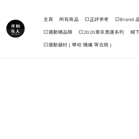
主頁
所有商品
💥正評參考
💥Brand 
💥運動精品類
💥2020東京奧運系列
線
💥運動器材 ( 學校 機構 等合用 )