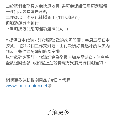
由於我們希望客人能快速收貨, 盡可能建議使用速遞服務
一件貨品會有運費津貼
二件或以上產品包速遞費用 (羽毛球除外)
但啞鈴運費需到付
下單時按方便您的選項選擇便可 : )
* 提供日本代購 / 訂貨服務: 歡迎來圖問價！每周五從日本
發貨, 一般1-2個工作天到港。由付款後訂貨起計預14天內
到港，急件請另通知族長安排。
以付款確定預訂，代購訂金為全數。如產品缺貨 / 停產將
全數退回金額, 或如遇上運輸情況有異將另行個別通知。
————-
網購更多運動相關用品 / #日本代購
www.sportsunion.net
🌐
了解更多