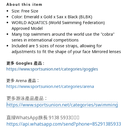
About this item
Size: Free Size
Color: Emerald x Gold x Sax x Black (BLBK)
WORLD AQUATICS (World Swimming Federation)
Approved Model
Many top swimmers around the world use the "cobra"
series in international competitions
Included are 5 sizes of nose straps, allowing for
adjustments to fit the shape of your face Mirrored lenses
更多 Googles 產品 :
https://www.sportsunion.net/categories/goggles
更多 Arena 產品：
https://www.sportsunion.net/categories/arena
更多游泳產品產品：
https://www.sportsunion.net/categories/swimming
直接WhatsApp族長 9138 5933🙆🏻‍♂
https://api.whatsapp.com/send?phone=85291385933