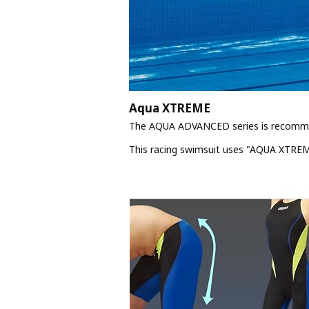
Aqua XTREME
The AQUA ADVANCED series is recommen
This racing swimsuit uses "AQUA XTREM