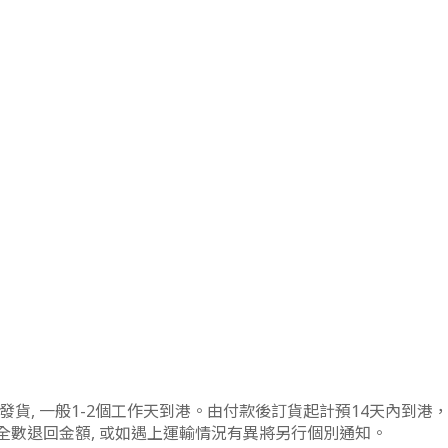
日本發貨, 一般1-2個工作天到港。由付款後訂貨起計預14天內到
將全數退回金額, 或如遇上運輸情況有異將另行個別通知。