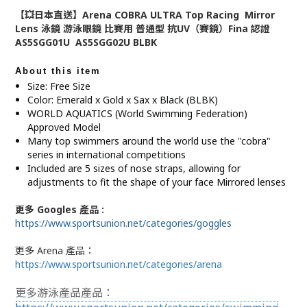
【💥日本直送】Arena COBRA ULTRA Top Racing Mirror
Lens 泳鏡 游泳眼鏡 比賽用 普通型 抗UV（賽鏡）Fina 認證
AS5SGG01U AS5SGG02U BLBK
About this item
Size: Free Size
Color: Emerald x Gold x Sax x Black (BLBK)
WORLD AQUATICS (World Swimming Federation)
Approved Model
Many top swimmers around the world use the "cobra"
series in international competitions
Included are 5 sizes of nose straps, allowing for
adjustments to fit the shape of your face Mirrored lenses
更多 Googles 產品 :
https://www.sportsunion.net/categories/goggles
更多 Arena 產品：
https://www.sportsunion.net/categories/arena
更多游泳產品產品：