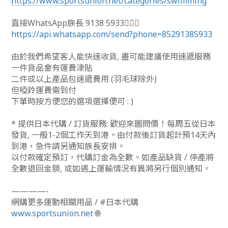
https://www.sportsunion.net/categories/swimming
直接WhatsApp族長 9138 5933🙆🏻‍♂
https://api.whatsapp.com/send?phone=85291385933
由於我們希望客人能快速收貨, 盡可能建議使用速遞服務
一件貨品會有運費津貼
二件或以上產品包速遞費用 (羽毛球除外)
但啞鈴運費需到付
下單時按方便您的選項選擇便可 : )
* 提供日本代購 / 訂貨服務: 歡迎來圖問價！每周五從日本
發貨, 一般1-2個工作天到港。由付款後訂貨起計預14天內
到港，急件請另通知族長安排。
以付款確定預訂，代購訂金為全數。如產品缺貨 / 停產將
全數退回金額, 或如遇上運輸情況有異將另行個別通知。
————-
網購更多運動相關用品 / #日本代購
www.sportsunion.net
🌐