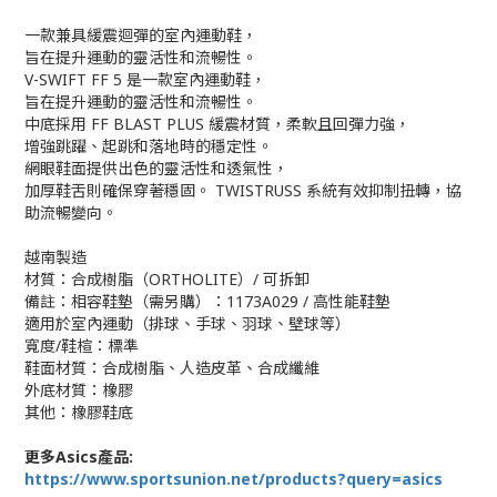
一款兼具緩震迴彈的室內運動鞋，
旨在提升運動的靈活性和流暢性。
V-SWIFT FF 5 是一款室內運動鞋，
旨在提升運動的靈活性和流暢性。
中底採用 FF BLAST PLUS 緩震材質，柔軟且回彈力強，
增強跳躍、起跳和落地時的穩定性。
網眼鞋面提供出色的靈活性和透氣性，
加厚鞋舌則確保穿著穩固。 TWISTRUSS 系統有效抑制扭轉，協
助流暢變向。
越南製造
材質：合成樹脂（ORTHOLITE）/ 可拆卸
備註：相容鞋墊（需另購）：1173A029 / 高性能鞋墊
適用於室內運動（排球、手球、羽球、壁球等）
寬度/鞋楦：標準
鞋面材質：合成樹脂、人造皮革、合成纖維
外底材質：橡膠
其他：橡膠鞋底
更多Asics產品:
https://www.sportsunion.net/products?query=asics