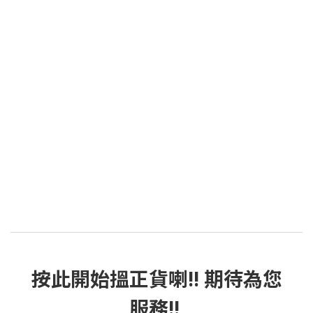
按此
開始搵正貨
喇!! 期待為您
服務!!