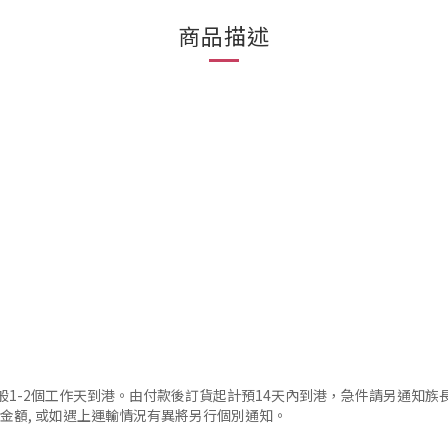
商品描述
, 一般1-2個工作天到港。由付款後訂貨起計預14天內到港，急件請另通知族
回金額, 或如遇上運輸情況有異將另行個別通知。