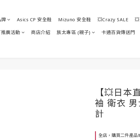
品牌
Asics CP 安全鞋
Mizuno 安全鞋
💥Crazy SALE

下推廣活動
商店介紹
族太專區 (親子)
卡通百貨傳送門
【💥日本直
袖 衛衣 
計
全店，購買二件產品