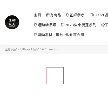
主頁
所有商品
💥正評參考
💥Brand 
💥運動精品類
💥2020東京奧運系列
線
💥運動器材 ( 學校 機構 等合用 )
全部商品
/
💥Brand 品牌
/
🌟Champion