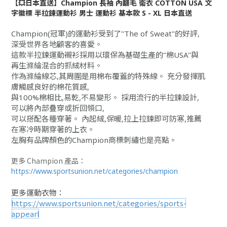
【💥日本直送】Champion 長袖 內翻毛 衛衣 COTTON USA 文
字徽標 半拉鍊運動衫 男士 運動衫 基本款 S - XL 日本直送
Champion(冠軍)的運動衫受到了"The of Sweat"的好評,
深受世界各地顧客的喜愛。
這款半拉鍊運動襯衫採用以環保為基礎生產的"棉USA"與
再生滌綸混合的抓絨材料。
作為滌綸線芯,其周圍是用棉布覆蓋的特殊線。 充分發揮肌
膚觸感良好的棉花質感,
與100%棉相比,易乾,不易變形。 採用流行的半拉鍊設計,
可以將內部疊穿或折回領口,
可以搭配各種穿著。 內起絨,保暖,拉上拉鍊即可防寒,推薦
在寒冷時期穿著的上衣。
左胸有品牌顏色的Champion商標刺繡也是亮點。
更多 Champion 產品：
https://www.sportsunion.net/categories/champion
更多運動衣物：
https://www.sportsunion.net/categories/sports-
appearl