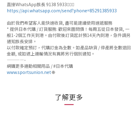
直接WhatsApp族長 9138 5933🙆🏻‍♂
https://api.whatsapp.com/send?phone=85291385933
由於我們希望客人能快速收貨, 盡可能建議使用速遞服務
* 提供日本代購 / 訂貨服務: 歡迎來圖問價！每周五從日本發貨, 一
般1-2個工作天到港。由付款後訂貨起計預14天內到港，急件請另
通知族長安排。
以付款確定預訂，代購訂金為全數。如產品缺貨 / 停產將全數退回
金額, 或如遇上運輸情況有異將另行個別通知。
————-
網購更多運動相關用品 / #日本代購
www.sportsunion.net
🌐
了解更多