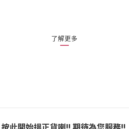
了解更多
按此
開始搵正貨
喇!! 期待為您服務!!