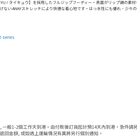
KYU / タイキュウ】を採用したフルジップフーディー。表面がリップ調の
げない4WAYストレッチにより快適な着心地です。はっ水性にも優れ、少々
-series
發貨, 一般1-2個工作天到港。由付款後訂貨起計預14天內到港，急件
退回金額, 或如遇上運輸情況有異將另行個別通知。 