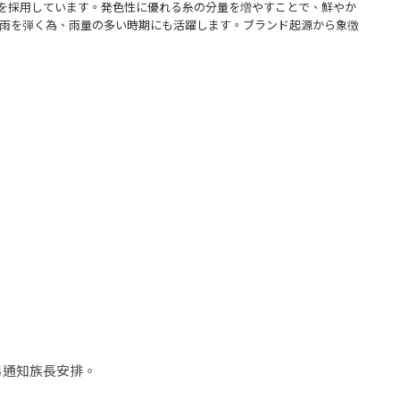
素材を採用しています。発色性に優れる糸の分量を増やすことで、鮮やか
の雨を弾く為、雨量の多い時期にも活躍します。ブランド起源から象徴
請另通知族長安排。