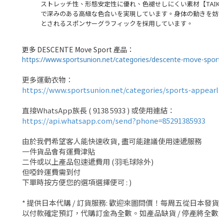
ストレッチ性、形態安定性に優れ、色褪せしにくい素材【TAI
で深みのある高級な色合いを実現しています。身体の動きを妨
とされるスポンサーグラフィックを採用しています。
更多 DESCENTE Move Sport 產品：
https://www.sportsunion.net/categories/descente-move-sport
更多運動衣物：
https://www.sportsunion.net/categories/sports-appearl
直接WhatsApp族長 ( 9138 5933 ) 或使用連結： 
https://api.whatsapp.com/send?phone=85291385933
由於我們希望客人能快速收貨, 盡可能建議使用速遞服務 
一件貨品會有運費津貼
二件或以上產品包速遞費用 (羽毛球除外)
但啞鈴運費需到付 
下單時按方便您的選項選擇便可 : )
* 提供日本代購 / 訂貨服務: 歡迎來圖問價！每周五從日本
以付款確定預訂，代購訂金為全數。如產品缺貨 / 停產將全數