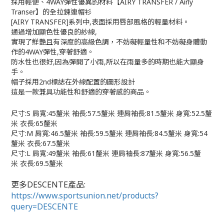
採用輕便、
4WAY
彈性優異的材料【
AIRY TRANSFER / Airly
Transer
】的全拉鍊連帽衫
[
AIRY TRANSFER
]系列中
,
表面採用唇部風格的輕量材料。
通過增加顯色性優良的紗線
,
實現了鮮艷且有深度的高級色調，
不妨礙輕量性和不妨礙身體動
作的
4WAY
彈性
,
穿著舒適。
防水性也很好
,
因為彈開了小雨
,
所以在雨量多的時期也能大顯身
手。
帽子採用
2nd
標誌在外線配置的圖形設計
這是一款兼具功能性和舒適的穿著感的商品。
尺寸
:S
肩寬
:45
釐米
袖長
:57.5
釐米
連肩袖長
:81.5
釐米
身寬
:52.5
釐
米
衣長
:65
釐米
尺寸
:M
肩寬
:46.5
釐米
袖長
:59.5
釐米
連肩袖長
:84.5
釐米
身寬
:54
釐米
衣長
:67.5
釐米
尺寸
:L
肩寬
:49
釐米
袖長
:61
釐米
連肩袖長
:87
釐米
身寬
:56.5
釐
米
衣長
:69.5
釐米
更多DESCENTE產品:
https://www.sportsunion.net/products?
query=DESCENTE