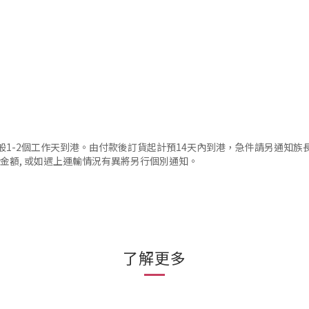
, 一般1-2個工作天到港。由付款後訂貨起計預14天內到港，急件請另通知族
回金額, 或如遇上運輸情況有異將另行個別通知。
了解更多