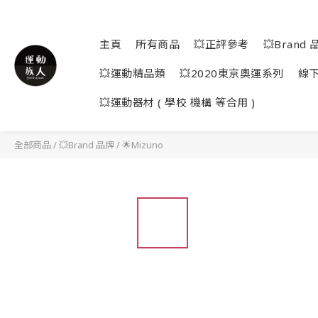
主頁
所有商品
💥正評參考
💥Brand 
💥運動精品類
💥2020東京奧運系列
線
💥運動器材 ( 學校 機構 等合用 )
全部商品
/
💥Brand 品牌
/
🌟Mizuno