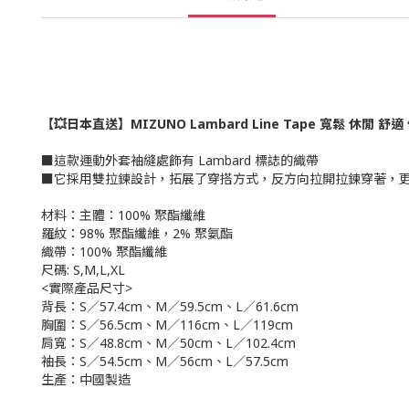
【💥日本直送】MIZUNO Lambard Line Tape 寬鬆 休閒 
■這款運動外套袖縫處飾有 Lambard 標誌的織帶
■它採用雙拉鍊設計，拓展了穿搭方式，反方向拉開拉鍊穿著，
材料：
主體：100% 聚酯纖維
羅紋：98% 聚酯纖維，2% 聚氨酯
織帶：100% 聚酯纖維
尺碼: S,M,L,XL
<實際產品尺寸>
背長：
S／57.4cm、M／59.5cm、L／61.6cm
胸圍：
S／56.5cm、M／116cm、L／119cm
肩寬：
S／48.8cm、M／50cm、L／102.4cm
袖長：S／54.5cm、M／56cm、L／57.5cm
生產：
中國製造