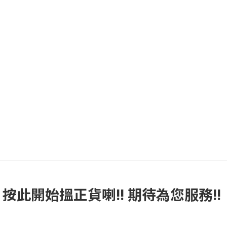
按此
開始搵正貨
喇!! 期待為您服務!!