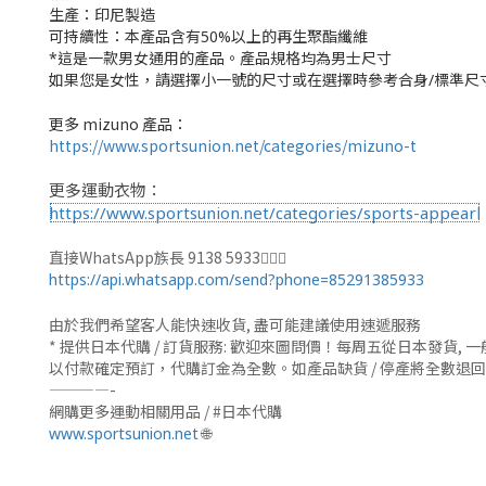
生產：
印尼製造
可持續性：本產品含有50%以上的再生聚酯纖維
*這是一款男女通用的產品。產品規格均為男士尺寸
如果您是女性，請選擇小一號的尺寸或在選擇時參考合身/標準尺
更多 mizuno 產品：
https://www.sportsunion.net/categories/mizuno-t
更多運動衣物：
https://www.sportsunion.net/categories/sports-appearl
直接WhatsApp族長 9138 5933🙆🏻‍♂
https://api.whatsapp.com/send?phone=85291385933
由於我們希望客人能快速收貨, 盡可能建議使用速遞服務
* 提供日本代購 / 訂貨服務: 歡迎來圖問價！每周五從日本發貨
以付款確定預訂，代購訂金為全數。如產品缺貨 / 停產將全數退
————-
網購更多運動相關用品 / #日本代購
🌐
www.sportsunion.net