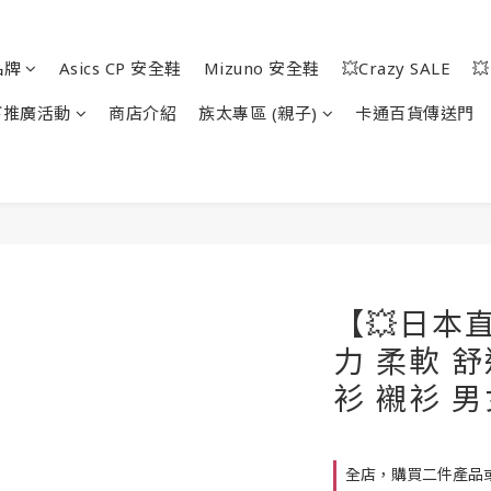
品牌
Asics CP 安全鞋
Mizuno 安全鞋
💥Crazy SALE

下推廣活動
商店介紹
族太專區 (親子)
卡通百貨傳送門
【💥日本直
力 柔軟 舒
衫 襯衫 
全店，購買二件產品