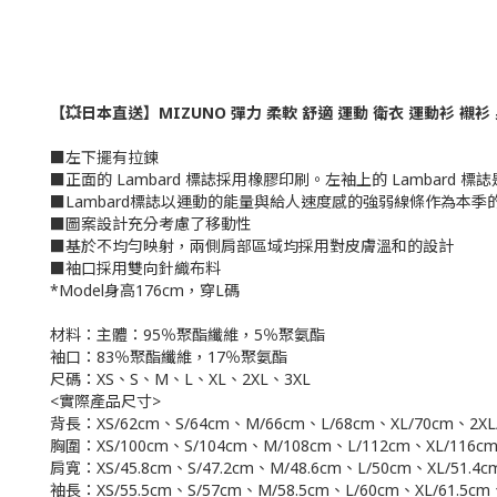
【💥日本直送】MIZUNO 彈力 柔軟 舒適 運動 衛衣 運動衫 襯衫
■左下擺有拉鍊
■正面的 Lambard 標誌採用橡膠印刷。左袖上的 Lambard 
■Lambard標誌以運動的能量與給人速度感的強弱線條作為本季
■圖案設計充分考慮了移動性
■基於不均勻映射，兩側肩部區域均採用對皮膚溫和的設計
■袖口採用雙向針織布料
*Model身
高176cm，穿L碼
材料：
主體：95％聚酯纖維，5％聚氨酯
袖口：83％聚酯纖維，17％聚氨酯
尺碼：
XS、S、M、L、XL、2XL、3XL
<實際產品尺寸>
背長：
XS/62cm、S/64cm、M/66cm、L/68cm、XL/70cm、2XL
胸圍：XS/100cm、S/104cm、M/108cm、L/112cm、XL/116cm
肩寬：XS/45.8cm、S/47.2cm、M/48.6cm、L/50cm、XL/51.4cm
袖長：XS/55.5cm、S/57cm、M/58.5cm、L/60cm、XL/61.5cm、