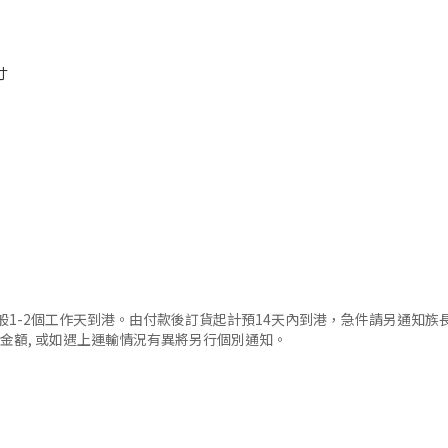
寸
, 一般1-2個工作天到港。由付款後訂貨起計預14天內到港，急件請另通知族
回金額, 或如遇上運輸情況有異將另行個別通知。