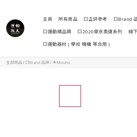
主頁
所有商品
💥正評參考
💥Brand 
💥運動精品類
💥2020東京奧運系列
線
💥運動器材 ( 學校 機構 等合用 )
全部商品
/
💥Brand 品牌
/
🌟Mizuno