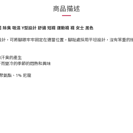
商品描述
r 抗菌 除臭 吸濕 Y型設計 舒適 短襪 運動襪 襪 女士 黑色
型設計，可將腳跟牢牢固定在適當位置，腳趾處採用平坦設計，沒有笨重的
和汗臭的產生
汗而變冷的季節的悶熱和異味
% 聚氨酯、1% 尼龍