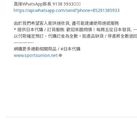
直接WhatsApp族長 9138 5933🙆🏻‍♂
https://api.whatsapp.com/send?phone=85291385933
由於我們希望客人能快速收貨, 盡可能建議使用速遞服務
* 提供日本代購 / 訂貨服務: 歡迎來圖問價！每周五從日本發貨
以付款確定預訂，代購訂金為全數。如產品缺貨 / 停產將全數退
————-
網購更多運動相關用品 / #日本代購
www.sportsunion.net
🌐