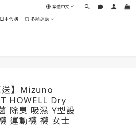
繁體中文
日本代購
💥 多類運動
立即購買
送】Mizuno
T HOWELL Dry
抗菌 除臭 吸濕 Y型設
襪 運動襪 襪 女士