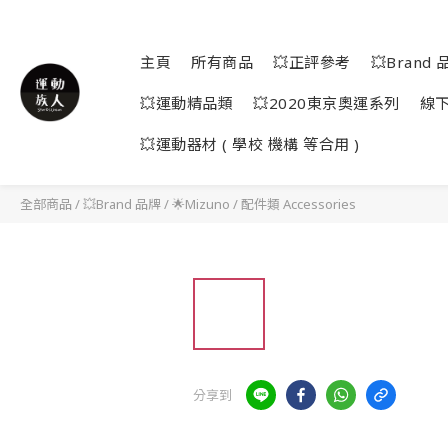
主頁
所有商品
💥正評參考
💥Brand 
💥運動精品類
💥2020東京奧運系列
線
💥運動器材 ( 學校 機構 等合用 )
全部商品
/
💥Brand 品牌
/
🌟Mizuno
/
配件類 Accessories
分享到