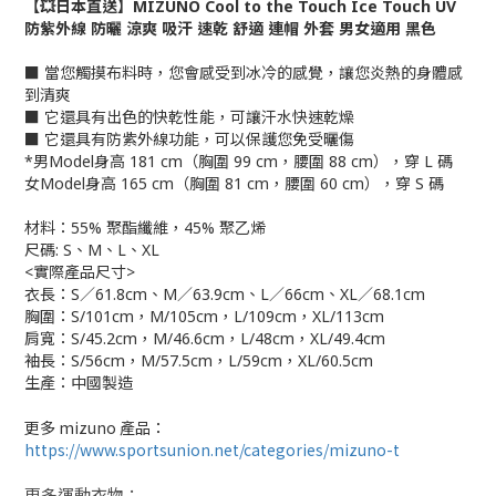
【💥日本直送】MIZUNO Cool to the Touch Ice Touch UV
防紫外線 防曬 涼爽 吸汗 速乾 舒適 連帽 外套 男女適用 黑色
■ 當您觸摸布料時，您會感受到冰冷的感覺，讓您炎熱的身體感
到清爽
■ 它還具有出色的快乾性能，可讓汗水快速乾燥
■ 它還具有防紫外線功能，可以保護您免受曬傷
*
男Model身高 181 cm（胸圍 99 cm，腰圍 88 cm），穿 L 碼
女Model身高 165 cm（胸圍 81 cm，腰圍 60 cm），穿 S 碼
材料：
55% 聚酯纖維，45% 聚乙烯
尺碼:
S、M、L、XL
<實際產品尺寸>
衣長：S／61.8cm、M／63.9cm、L／66cm、XL／68.1cm
胸圍：S/101cm，M/105cm，L/109cm，XL/113cm
肩寬：S/45.2cm，M/46.6cm，L/48cm，XL/49.4cm
袖長：S/56cm，M/57.5cm，L/59cm，XL/60.5cm
生產：
中國製造
更多 mizuno 產品：
https://www.sportsunion.net/categories/mizuno-t
更多運動衣物：