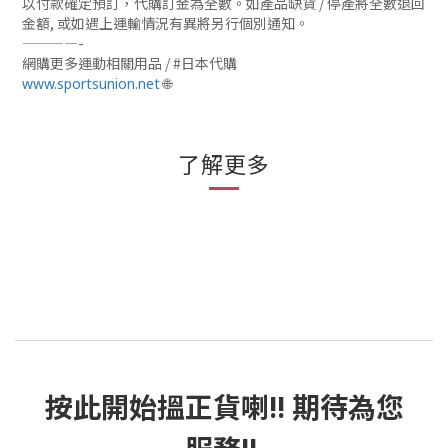
以付款確定預訂，代購訂金為全數。如產品缺貨 / 停產將全數退回
金額, 或如遇上運輸情況有異將另行個別通知。
————-
網購更多運動相關用品 / #日本代購
🌐
www.sportsunion.net
了解更多
按此
開始搵正貨
喇!! 期待為您