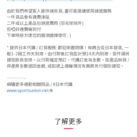
由於我們希望客人能快速收貨, 盡可能建議使用速遞服務
一件貨品會有運費津貼
二件或以上產品包速遞費用 (羽毛球除外)
但啞鈴運費需到付
下單時按方便您的選項選擇便可 : )
* 提供日本代購 / 訂貨服務: 歡迎來圖問價！每周五從日本發貨, 一
般1-2個工作天到港。由付款後訂貨起計預14天內到港，急件請另
通知族長安排。以付款確定預訂，代購訂金為全數。如產品缺貨 /
停產將全數退回金額, 或如遇上運輸情況有異將另行個別通知。
————-
網購更多運動相關用品 / #日本代購
🌐
www.sportsunion.net
了解更多