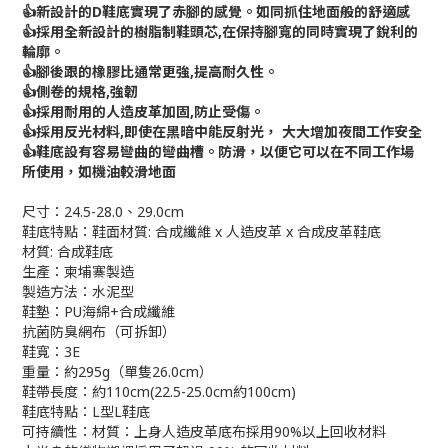
👍新設計的D鞋底實現了赤腳的感覺。如同抓住地面般的舒適感
👍採用全新設計的樹脂制鞋頭芯,在保持腳寬的同時實現了銳利的
輪廓。
👍腳後跟的橡膠比通常更強,提高耐久性。
👍側卷的規格,強韌
👍採用耐用的人造皮革加固,防止受傷。
👍採用反光材料,即使在黑暗中能反射光， 大大增加夜間工作安全
👍鞋底設有容易彎曲的彎曲槽。防滑，以便它可以在不同工作場
所使用，如機油較滑地面
尺寸：
24.5-28.0、29.0
cm
鞋底特點：
鞋面材質: 合成纖維 x 人造皮革 x 合成皮革鞋底
材質: 合成鞋底
生產：柬埔寨製造
製造方法：水泥型
鞋墊：PU海綿+合成纖維
抗菌防臭網布（可拆卸）
鞋寬：3E
重量：約295g（​​單隻26.0cm）
鞋帶長度：約110cm(22.5-25.0cm約100cm)
鞋底特點：L型L鞋底
可持續性：材質：上身人造皮革底布採用90%以上回收材料