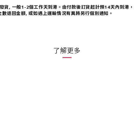
日本發貨, 一般1-2個工作天到港。由付款後訂貨起計預14天內到
全數退回金額, 或如遇上運輸情況有異將另行個別通知。
了解更多