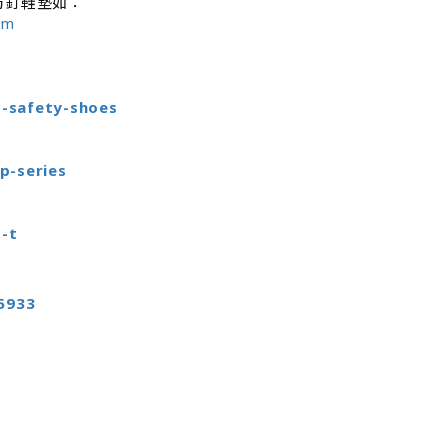
防釘鞋墊如：
mm
o-safety-shoes
p-series
-t
5933