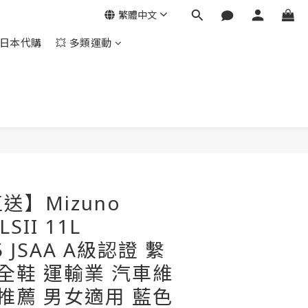
繁體中文
日本代購
💥 多類運動
立即購買
送】Mizuno
LSII 11L
5 JSAA A級認證 繫
安全鞋 運輸業 汽車維
等推薦 男女適用 藍色