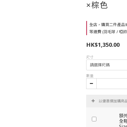
×棕色
全店，購買二件產品
等運費 (羽毛球 / 啞
HK$1,350.00
尺寸
數量
以優惠價加購商
額外
全鞋
Size