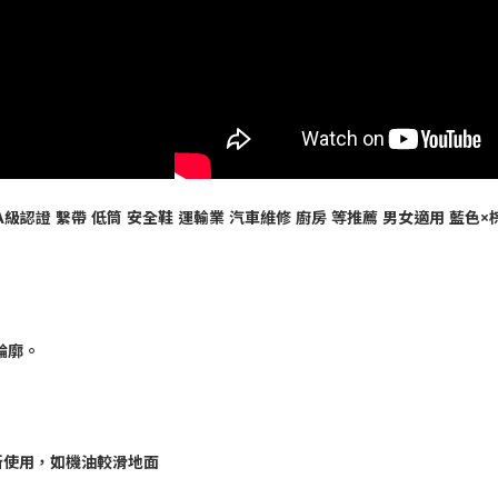
5 JSAA A級認證 繫帶 低筒 安全鞋 運輸業 汽車維修 廚房 等推薦 男女適用 藍色
輪廓。
所使用，如機油較滑地面