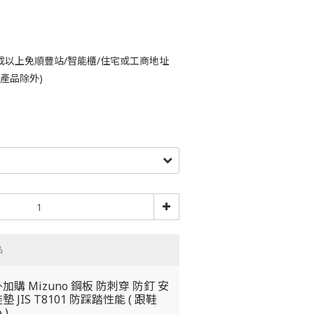
或以上免順豐站/智能櫃/住宅或工商地址
鈴產品除外)
品
加購 Mizuno 鋼板 防刺穿 防釘 安
墊 JIS T8101 防踩踏性能 ( 跟鞋
 )