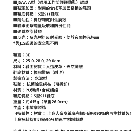
■JSAA A型（通用工作防護運動鞋）認證
■鞋頭加固：耐用的合成革加固易損的鞋頭
■鞋底特點：S型SII鞋底
■耐油性：橡膠鞋底耐油腐蝕
■鞋跟衝擊能量吸收和防滑性能
■硬質樹脂鞋頭
■反光：反光材料反射光線，便於夜間換光指南
*與JIS認證的安全鞋不同
鞋寬
：
3E
尺寸：
25.0-28.0, 29.0
cm
材料：
鞋面材質：人造皮革、天然纖維
鞋底材質：橡膠鞋底（耐油）
製造方法
：
水泥型
鞋墊
：
抗菌除臭網布（可拆卸）
材質：PU海綿+合成纖維
鞋底特點
：
S型SII鞋底
重量
：
約415g（單隻26.0cm）
生產：柬埔寨製造
可持續性：
材質：
上身人造皮革底布採用超過90%的再生材質製
上身裡料採用超過90%的再生材料製成