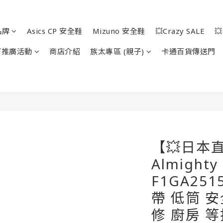
品牌
Asics CP 安全鞋
Mizuno 安全鞋
💥Crazy SALE

下推廣活動
商店介紹
族太專區 (親子)
卡通百貨傳送門
【💥日本直
Almighty 
F1GA251
帶 低筒 
修 廚房 