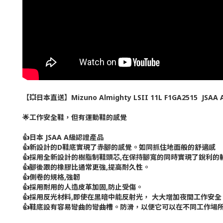
【💥日本直送】Mizuno Almighty LSII 11L F1GA251
🌟工作安全鞋，但有運動鞋的感覺
👍日本 JSAA A級認證產品
👍新設計的D鞋底實現了赤腳的感覺。如同抓住地面般的舒適感
👍採用全新設計的樹脂制鞋頭芯,在保持腳寬的同時實現了銳利的
👍腳後跟的橡膠比通常更強,提高耐久性。
👍側卷的規格,強韌
👍採用耐用的人造皮革加固,防止受傷。
👍採用反光材料,即使在黑暗中能反射光， 大大增加夜間工作安全
👍鞋底設有容易彎曲的彎曲槽。防滑，以便它可以在不同工作場