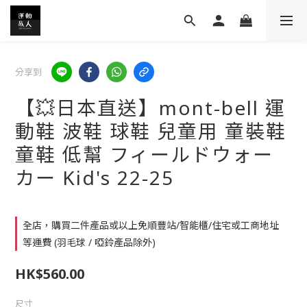
分享到
【💥日本直送】mont-bell 運
動鞋 波鞋 球鞋 兒童用 童裝鞋
童鞋 低幫 フィールドウォー
カー Kid's 22-25
全店，購買二件產品或以上免順豐站/智能櫃/住宅或工商地址
等運費 (羽毛球 / 啞鈴產品除外)
HK$560.00
尺寸