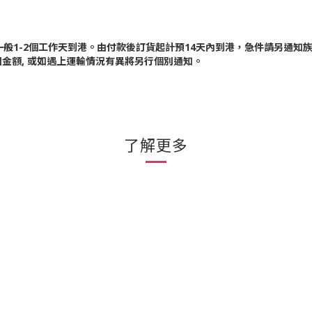
貨, 一般1-2個工作天到港。由付款後訂貨起計預14天內到港，急件請另通知
回金額, 或如遇上運輸情況有異將另行個別通知。
了解更多