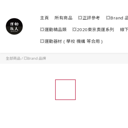
主頁
所有商品
💥正評參考
💥Brand 
💥運動精品類
💥2020東京奧運系列
線
💥運動器材 ( 學校 機構 等合用 )
全部商品
/
💥Brand 品牌