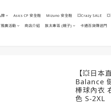
品牌
Asics CP 安全鞋
Mizuno 安全鞋
💥Crazy SALE

下推廣活動
商店介紹
族太專區 (親子)
卡通百貨傳送門
【💥日本直
Balanc
棒球內衣 
色 S-2XL