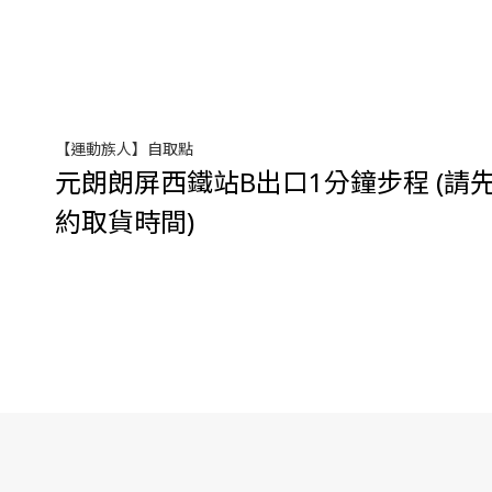
【運動族人】自取點
元朗朗屏西鐵站B出口1分鐘步程 (請先w
約取貨時間)