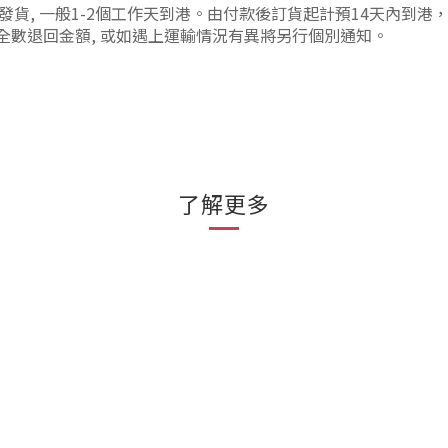
日本發貨, 一般1-2個工作天到港。由付款後訂貨起計預14天內到
將全數退回金額, 或如遇上運輸情況有異將另行個別通知。
了解更多