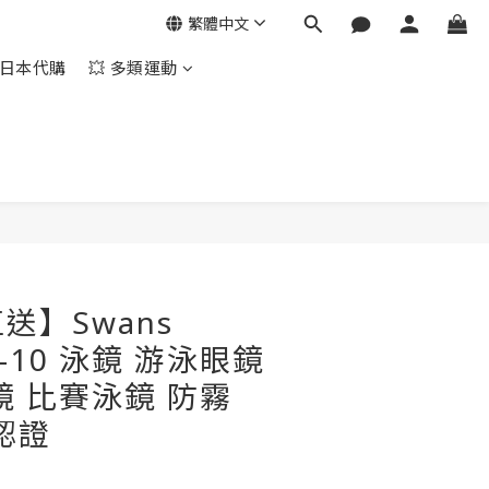
繁體中文
日本代購
💥 多類運動
立即購買
送】Swans
SR-10 泳鏡 游泳眼鏡
鏡 比賽泳鏡 防霧
賽認證