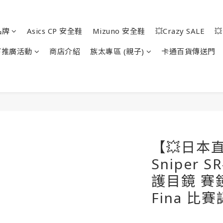
品牌
Asics CP 安全鞋
Mizuno 安全鞋
💥Crazy SALE

下推廣活動
商店介紹
族太專區 (親子)
卡通百貨傳送門
【💥日本直
Sniper 
護目鏡 賽
Fina 比