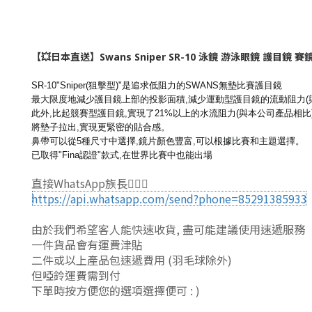
【💥日本直送】Swans Sniper SR-10 泳鏡 游泳眼鏡 護目鏡 賽
SR-10"Sniper(狙擊型)"是追求低阻力的SWANS無墊比賽護目鏡
最大限度地減少護目鏡上部的投影面積,減少運動型護目鏡的流動阻力(
此外,比起競賽型護目鏡,實現了21%以上的水流阻力(與本公司產品
相比
將墊子拉出,實現更緊密的貼合感。
鼻帶可以從5種尺寸中選擇,鏡片顏色豐富,可以根據比賽和主題選擇。
已取得"Fina認證"款式,在世界比賽中也能出場
直接WhatsApp族長🙆🏻‍♂
https://api.whatsapp.com/send?phone=85291385933
由於我們希望客人能快速收貨, 盡可能建議使用速遞服務
一件貨品會有運費津貼
二件或以上產品包速遞費用 (羽毛球除外)
但啞鈴運費需到付
下單時按方便您的選項選擇便可 : )