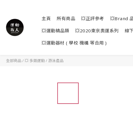
主頁
所有商品
💥正評參考
💥Brand 
💥運動精品類
💥2020東京奧運系列
線
💥運動器材 ( 學校 機構 等合用 )
全部商品
/
💥 多類運動
/
游泳產品