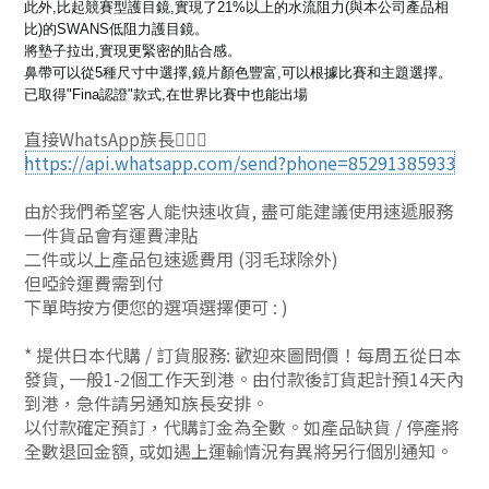
此外,比起競賽型護目鏡,實現了21%以上的水流阻力(與本公司產品
相
比)的SWANS低阻力護目鏡。
將墊子拉出,實現更緊密的貼合感。
鼻帶可以從5種尺寸中選擇,鏡片顏色豐富,可以根據比賽和主題選擇。
已取得"Fina認證"款式,在世界比賽中也能出場
直接WhatsApp族長🙆🏻‍♂
https://api.whatsapp.com/send?phone=85291385933
由於我們希望客人能快速收貨, 盡可能建議使用速遞服務
一件貨品會有運費津貼
二件或以上產品包速遞費用 (羽毛球除外)
但啞鈴運費需到付
下單時按方便您的選項選擇便可 : )
* 提供日本代購 / 訂貨服務: 歡迎來圖問價！每周五從日本
發貨, 一般1-2個工作天到港。由付款後訂貨起計預14天內
到港，急件請另通知族長安排。
以付款確定預訂，代購訂金為全數。如產品缺貨 / 停產將
全數退回金額, 或如遇上運輸情況有異將另行個別通知。