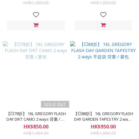
HK$1,080.00
HK$1,080.00
SOLD OUT
【💥78折】 16L GREGORY FLASH
【💥88折】 16L GREGORY FLASH
DAY DRT CAMO 2 ways 背囊 / 書
DAY GARDEN TAPESTRY 2 ways
包
手提袋 背囊 / 書包
HK$850.00
HK$950.00
HK$1,080.00
HK$1,080.00