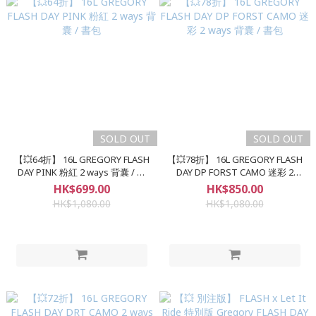
SOLD OUT
SOLD OUT
【💥64折】 16L GREGORY FLASH
【💥78折】 16L GREGORY FLASH
DAY PINK 粉紅 2 ways 背囊 / 書
DAY DP FORST CAMO 迷彩 2
包
ways 背囊 / 書包
HK$699.00
HK$850.00
HK$1,080.00
HK$1,080.00