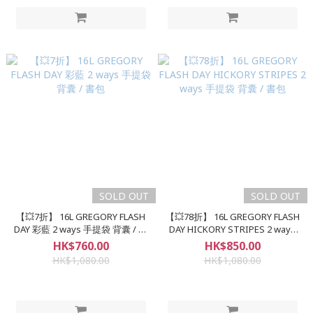
SOLD OUT
SOLD OUT
【💥7折】 16L GREGORY FLASH
【💥78折】 16L GREGORY FLASH
DAY 彩藍 2 ways 手提袋 背囊 / 書
DAY HICKORY STRIPES 2 ways
包
手提袋 背囊 / 書包
HK$760.00
HK$850.00
HK$1,080.00
HK$1,080.00