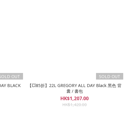
SOLD OUT
SOLD OUT
AY BLACK
【💥85折】22L GREGORY ALL DAY Black 黑色 背
囊 / 書包
HK$1,207.00
HK$1,420.00