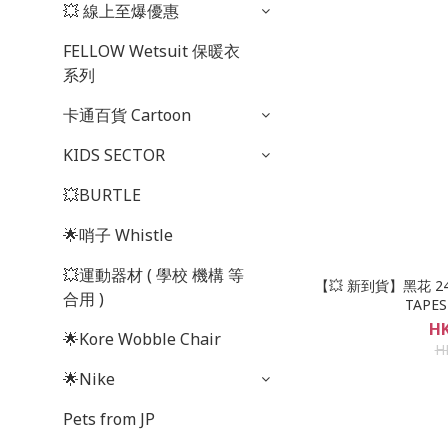
💥 線上至爆優惠
FELLOW Wetsuit 保暖衣
系列
卡通百貨 Cartoon
KIDS SECTOR
💥BURTLE
🌟哨子 Whistle
💥運動器材 ( 學校 機構 等
【💥 新到貨】黑花 24L
合用 )
TAPE
HK
🌟Kore Wobble Chair
H
🌟Nike
Pets from JP