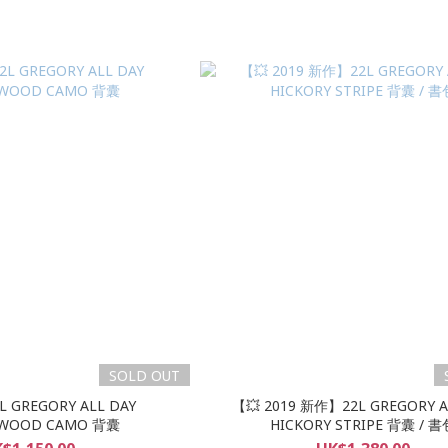
SOLD OUT
 GREGORY ALL DAY
【💥 2019 新作】22L GREGORY A
WOOD CAMO 背囊
HICKORY STRIPE 背囊 / 書