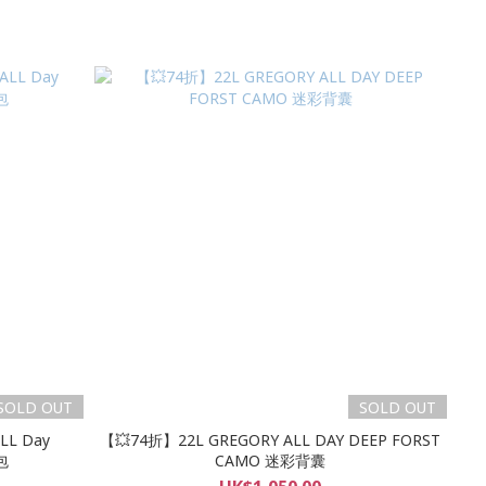
SOLD OUT
SOLD OUT
LL Day
【💥74折】22L GREGORY ALL DAY DEEP FORST
包
CAMO 迷彩背囊