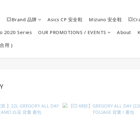
s
💥Brand 品牌
Asics CP 安全鞋
Mizuno 安全鞋
💥Cr
o 2020 Series
OUR PROMOTIONS / EVENTS
About
合用 )
AY