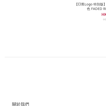
【💥舊Logo 特別版】22
色 FADED R
HK
H
關於我們