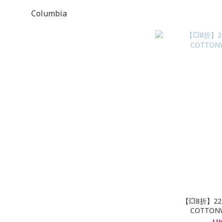
Columbia
【💥8折】22L
COTTON