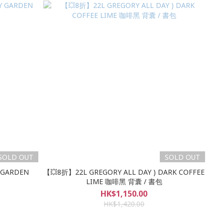
SOLD OUT
SOLD OUT
 GARDEN
【💥8折】22L GREGORY ALL DAY ) DARK COFFEE
LIME 咖啡黑 背囊 / 書包
HK$1,150.00
HK$1,420.00