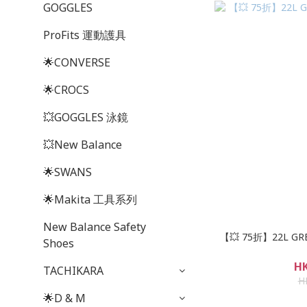
GOGGLES
ProFits 運動護具
🌟CONVERSE
🌟CROCS
💥GOGGLES 泳鏡
💥New Balance
🌟SWANS
🌟Makita 工具系列
New Balance Safety
【💥 75折】22L GRE
Shoes
HK
TACHIKARA
H
🌟D & M