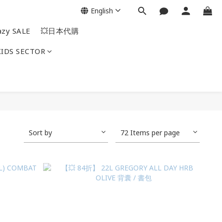
English
azy SALE
💥日本代購
KIDS SECTOR
Sort by
72 Items per page