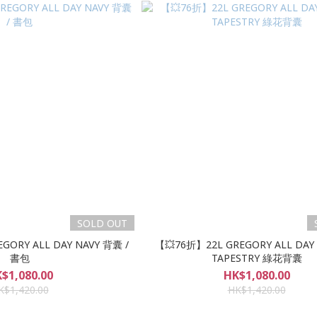
SOLD OUT
GORY ALL DAY NAVY 背囊 /
【💥76折】22L GREGORY ALL DAY
書包
TAPESTRY 綠花背囊
$1,080.00
HK$1,080.00
K$1,420.00
HK$1,420.00