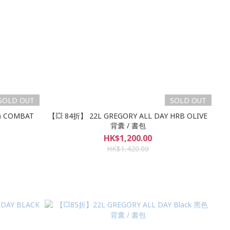
SOLD OUT
SOLD OUT
) COMBAT
【💥 84折】 22L GREGORY ALL DAY HRB OLIVE
背囊 / 書包
HK$1,200.00
HK$1,420.00