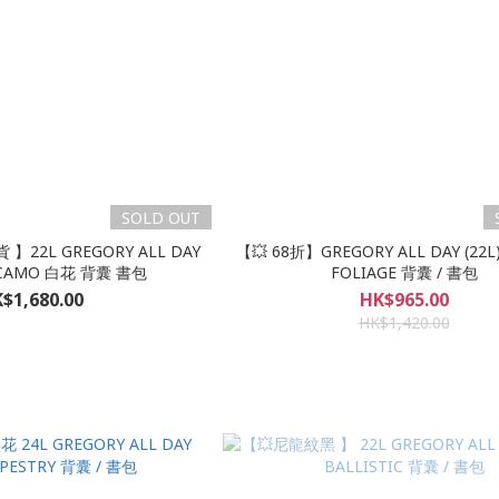
SOLD OUT
】22L GREGORY ALL DAY
【💥 68折】GREGORY ALL DAY (22L
 CAMO 白花 背囊 書包
FOLIAGE 背囊 / 書包
$1,680.00
HK$965.00
HK$1,420.00