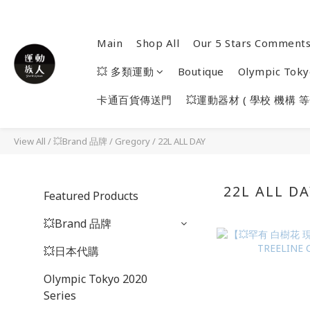
Main
Shop All
Our 5 Stars Comment
💥 多類運動
Boutique
Olympic Toky
卡通百貨傳送門
💥運動器材 ( 學校 機構 等
View All
/
💥Brand 品牌
/
Gregory
/
22L ALL DAY
22L ALL D
Featured Products
💥Brand 品牌
💥日本代購
Olympic Tokyo 2020
Series