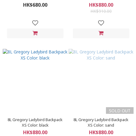
Indi Black, indi black
HK$680.00
HK$880.00
HK$910.00
SOLD OUT
8L Gregory Ladybird Backpack
8L Gregory Ladybird Backpack
XS Color: black
XS Color: sand
HK$880.00
HK$880.00