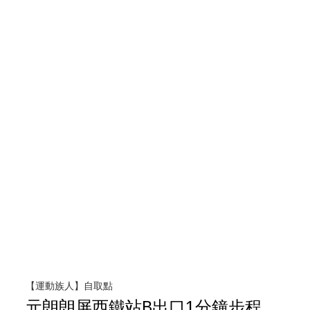
【運動族人】自取點
元朗朗屏西鐵站B出口1分鐘步程