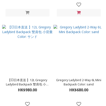
【💥日本直送 】12L Gregory
Gregory Ladybird 2-Way 6L Mini
Ladybird Backpack 雙肩包 小背
Backpack Color: sand
囊 Color: サンド
HK$980.00
HK$680.00