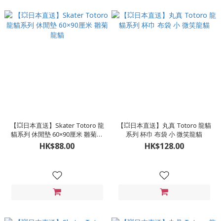
【💥日本直送】Skater Totoro 龍
【💥日本直送】丸真 Totoro 龍貓
貓系列 休閒墊 60×90厘米 雛菊龍
系列 杯巾 布袋 小 微笑龍貓
貓
HK$88.00
HK$128.00