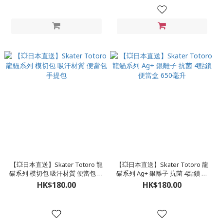
【💥日本直送】Skater Totoro 龍
【💥日本直送】Skater Totoro 龍
貓系列 模切包 吸汗材質 便當包 手
貓系列 Ag+ 銀離子 抗菌 4點鎖 便
提包
當盒 650毫升
HK$180.00
HK$180.00