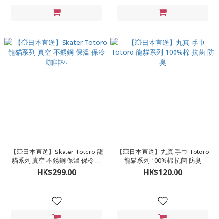
【💥日本直送】Skater Totoro 龍
【💥日本直送】丸真 手巾 Totoro
貓系列 真空 不銹鋼 保溫 保冷 咖
龍貓系列 100%棉 抗菌 防臭
啡杯
HK$299.00
HK$120.00