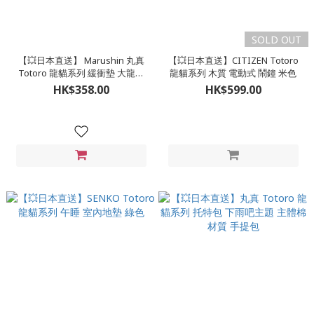
SOLD OUT
【💥日本直送】 Marushin 丸真
【💥日本直送】CITIZEN Totoro
Totoro 龍貓系列 緩衝墊 大龍貓
龍貓系列 木質 電動式 鬧鐘 米色
低反彈靠墊
HK$358.00
HK$599.00