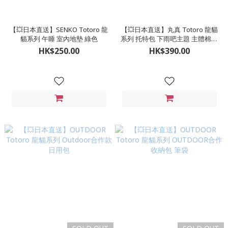
【💥日本直送】SENKO Totoro 龍
【💥日本直送】丸真 Totoro 龍貓
貓系列 午睡 室內地墊 綠色
系列 托特包 下雨吧主題 主體棉材
質 手提包
HK$250.00
HK$390.00