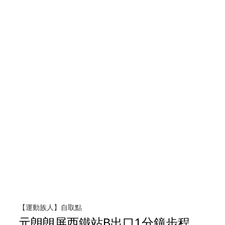
【運動族人】自取點
元朗朗屏西鐵站B出口1分鐘步程