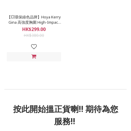
【💥環保綠色品牌】Hoya Kerry
Gina 高強度胸圍 High-Impact
Bra 灰色 多碼
HK$299.00
HK$380.00
按此
開始搵正貨
喇!! 期待為您
服務!!