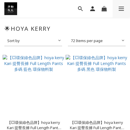
🌟HOYA KERRY
Sort by
72 Items per page
【💥環保綠色品牌】hoya kerry
【💥環保綠色品牌】hoya kerry
Kari 提臀長褲 Full Length Pants
Kari 提臀長褲 Full Length Pants