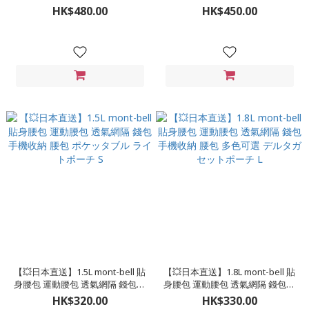
納 腰包 兩色 5L サイクールランバ
收納 腰包 四色可選 トレールラン
HK$480.00
HK$450.00
ーパック 5
バーパック 4
【💥日本直送】1.5L mont-bell 貼
【💥日本直送】1.8L mont-bell 貼
身腰包 運動腰包 透氣網隔 錢包手
身腰包 運動腰包 透氣網隔 錢包手
機收納 腰包 ポケッタブル ライト
機收納 腰包 多色可選 デルタガセ
HK$320.00
HK$330.00