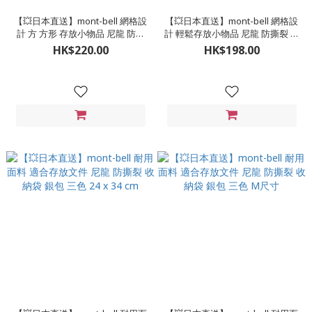
【💥日本直送】mont-bell 網格設
【💥日本直送】mont-bell 網格設
計 方 方形 存放小物品 尼龍 防撕
計 輕鬆存放小物品 尼龍 防撕裂 收
裂 收納袋 五色 M尺寸
納袋 銀包 五色 S尺寸
HK$220.00
HK$198.00