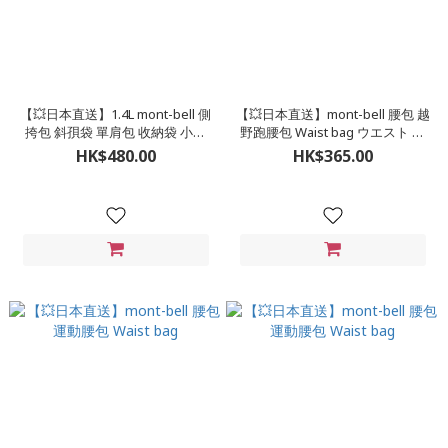
【💥日本直送】1.4L mont-bell 側
【💥日本直送】mont-bell 腰包 越
挎包 斜孭袋 單肩包 收納袋 小包
野跑腰包 Waist bag ウエスト ボ
ドライショルダー S
トルケージ ( 不包括水樽 )
HK$480.00
HK$365.00