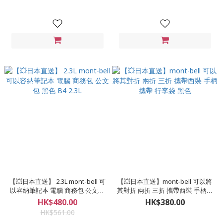
【💥日本直送】 2.3L mont-bell 可
【💥日本直送】mont-bell 可以將
以容納筆記本 電腦 商務包 公文包
其對折 兩折 三折 攜帶西裝 手柄攜
黑色 B4 2.3L
帶 行李袋 黑色
HK$480.00
HK$380.00
HK$561.00