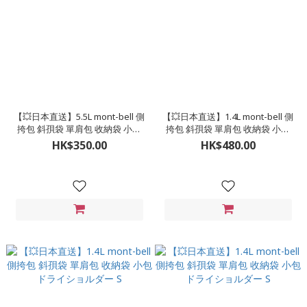
【💥日本直送】5.5L mont-bell 側
【💥日本直送】1.4L mont-bell 側
挎包 斜孭袋 單肩包 收納袋 小包
挎包 斜孭袋 單肩包 收納袋 小包
ポケッタブル ライトショルダー
ドライショルダー S
HK$350.00
HK$480.00
S