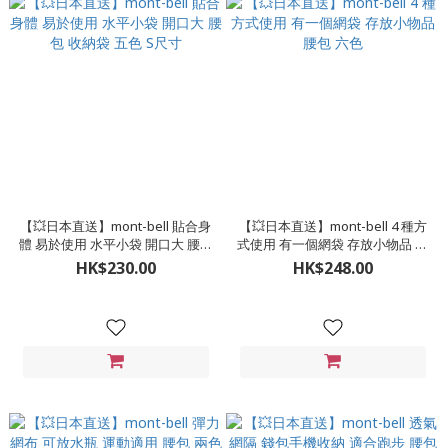
【💥日本直送】mont-bell 貼合身
【💥日本直送】mont-bell 4 種方
體 易於使用 水平小袋 開口大 腰包
式使用 有一個網袋 存放小物品 腰
收納袋 五色 S尺寸
包 六色
HK$230.00
HK$248.00