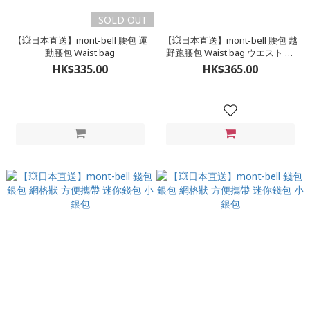
SOLD OUT
【💥日本直送】mont-bell 腰包 運
【💥日本直送】mont-bell 腰包 越
動腰包 Waist bag
野跑腰包 Waist bag ウエスト ボ
トルケージ ( 不包括水樽 )
HK$335.00
HK$365.00