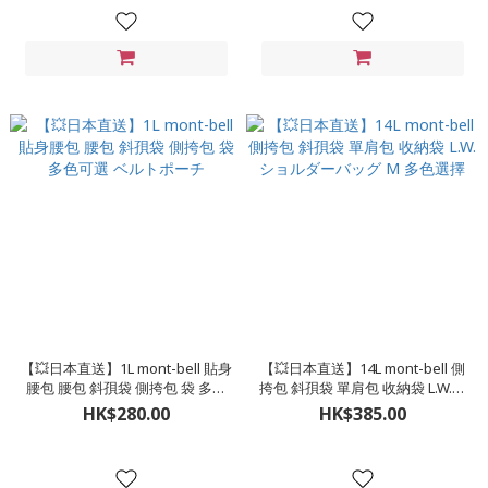
【💥日本直送】1L mont-bell 貼身
【💥日本直送】14L mont-bell 側
腰包 腰包 斜孭袋 側挎包 袋 多色
挎包 斜孭袋 單肩包 收納袋 L.W.シ
可選 ベルトポーチ
ョルダーバッグ M 多色選擇
HK$280.00
HK$385.00