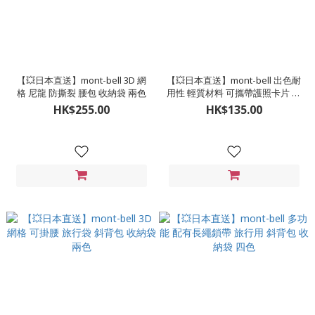
【💥日本直送】mont-bell 3D 網
【💥日本直送】mont-bell 出色耐
格 尼龍 防撕裂 腰包 收納袋 兩色
用性 輕質材料 可攜帶護照卡片 收
納袋 三色
HK$255.00
HK$135.00