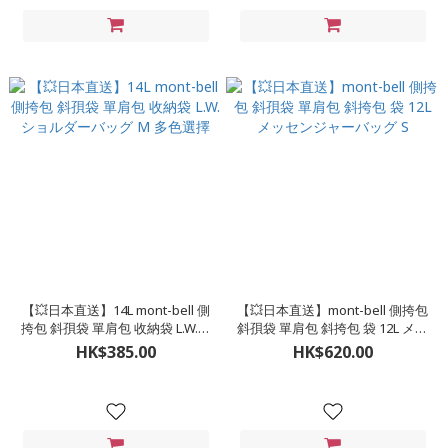
【💥日本直送】14L mont-bell 側
【💥日本直送】mont-bell 側挎包
挎包 斜孭袋 單肩包 收納袋 L.W.シ
斜孭袋 單肩包 斜挎包 袋 12L メッ
ョルダーバッグ M 多色選擇
センジャーバッグ S
HK$385.00
HK$620.00