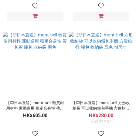
【💥日本直送】mont-bell 輕質耐
【💥日本直送】mont-bell 方形收
用材料 運動適用 穩定合身性 帶包
納袋 可以收納錢包手機 方便旅行
蓋 腰包 收納袋 兩色
腰包 收納袋 五色 M尺寸
HK$605.00
HK$280.00
HK$297.00