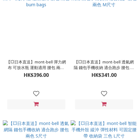
【💥日本直送】mont-bell 彈力網
【💥日本直送】mont-bell 透氣網
布 可放水瓶 運動適用 腰包 兩色
隔 錢包手機收納 適合跑步 腰包 兩
bum bags
色 M尺寸
HK$396.00
HK$341.00