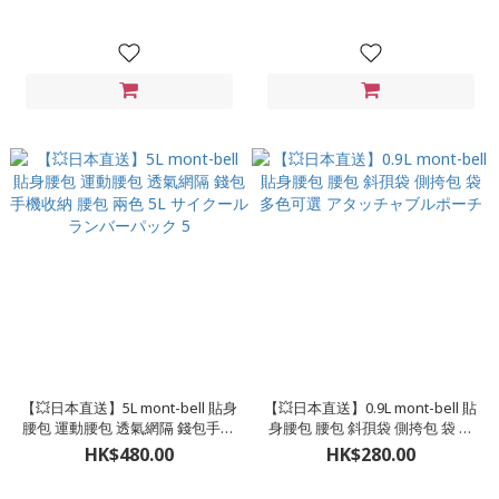
ポーチ S
ットポーチ L
【💥日本直送】5L mont-bell 貼身
【💥日本直送】0.9L mont-bell 貼
腰包 運動腰包 透氣網隔 錢包手機
身腰包 腰包 斜孭袋 側挎包 袋 多
收納 腰包 兩色 5L サイクールラン
色可選 アタッチャブルポーチ
HK$480.00
HK$280.00
バーパック 5