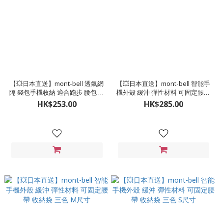
【💥日本直送】mont-bell 透氣網
【💥日本直送】mont-bell 智能手
隔 錢包手機收納 適合跑步 腰包 兩
機外殼 緩沖 彈性材料 可固定腰帶
色 S尺寸
收納袋 三色 L尺寸
HK$253.00
HK$285.00