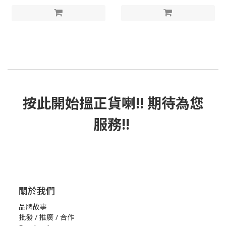
按此
開始搵正貨
喇!! 期待為您
服務!!
關於我們
品牌故事
批發 / 推廣 / 合作