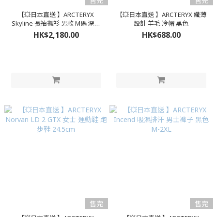
售完
售完
【💥日本直送 】ARCTERYX
【💥日本直送 】ARCTERYX 纖薄
Skyline 長袖襯衫 男款 M碼 深綠
設計 羊毛 冷帽 黑色
色
HK$2,180.00
HK$688.00
售完
售完