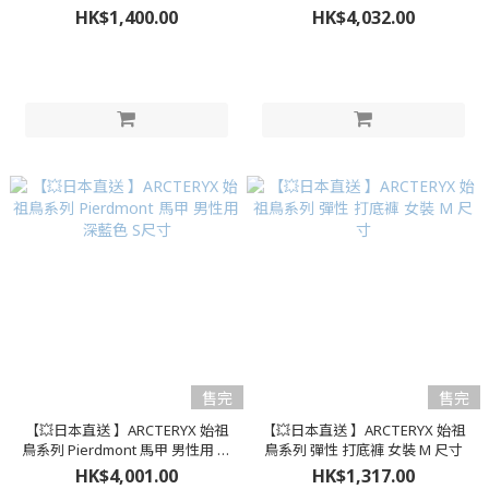
色 US11尺寸
包 Tall
HK$1,400.00
HK$4,032.00
售完
售完
【💥日本直送 】ARCTERYX 始祖
【💥日本直送 】ARCTERYX 始祖
鳥系列 Pierdmont 馬甲 男性用 深
鳥系列 彈性 打底褲 女裝 M 尺寸
藍色 S尺寸
HK$4,001.00
HK$1,317.00