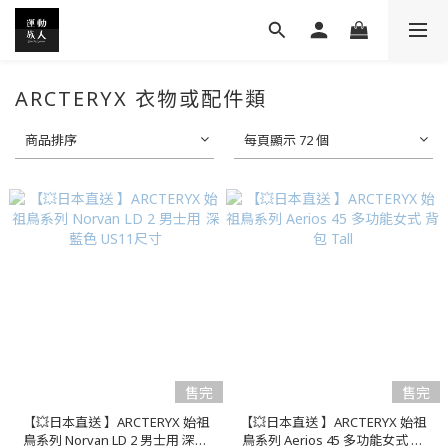
ARCTERYX 衣物或配件類
商品排序
每頁顯示 72 個
售完
售完
【💥日本直送 】ARCTERYX 始祖
【💥日本直送 】ARCTERYX 始祖
鳥系列 Norvan LD 2 男士用 深藍
鳥系列 Aerios 45 多功能女式 背