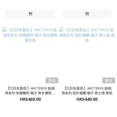
售完
售完
【💥日本直送 】ARCTERYX 始祖
【💥日本直送 】ARCTERYX 始祖
鳥系列 休閒簡約 帽子 男女適用 藍
鳥系列 弧形帽簷 帽子 男士用 黑色
灰色
HK$460.00
HK$440.00