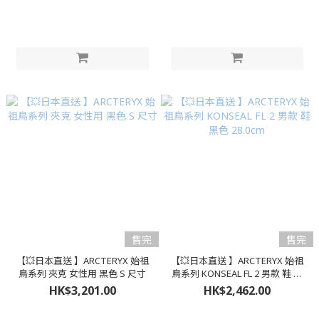
售完
售完
【💥日本直送 】ARCTERYX 始祖
【💥日本直送 】ARCTERYX 始祖
鳥系列 夾克 女性用 黑色 S 尺寸
鳥系列 KONSEAL FL 2 男款 鞋 黑
色 28.0cm
HK$3,201.00
HK$2,462.00