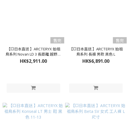
售完
售完
【💥日本直送 】ARCTERYX 始祖
【💥日本直送 】ARCTERYX 始祖
鳥系列 Novan LD 3 長距離 越野跑
鳥系列 長褲 男款 黑色 L
鞋 藍色
HK$2,911.00
HK$6,891.00