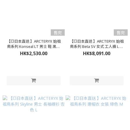
售完
售完
【💥日本直送 】ARCTERYX 始祖
【💥日本直送 】ARCTERYX 始祖
鳥系列 Konseal LT 男士 鞋 黑色
鳥系列 Beta SV 女式 工人褲 L 尺
11-13
寸
HK$2,530.00
HK$8,091.00