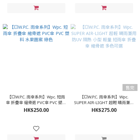
售完
【💥W.P.C. 雨傘系列】Wpc. 短雨
【💥W.P.C. 雨傘系列】Wpc.
傘 折疊傘 縮骨遮 PVC傘 PVC 塑料
SUPER AIR-LIGHT 超輕 晴雨兼用
水果圖案 綠色
防UV 隔熱 小型 輕量 短雨傘 折疊
HK$250.00
HK$275.00
傘 縮骨遮 多色可選