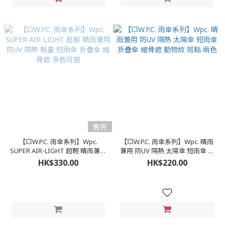
售完
【💥W.P.C. 雨傘系列】Wpc.
【💥W.P.C. 雨傘系列】Wpc. 晴雨
SUPER AIR-LIGHT 超輕 晴雨兼用
兼用 防UV 隔熱 太陽傘 短雨傘 折
防UV 隔熱 輕量 短雨傘 折疊傘 縮
疊傘 縮骨遮 動物紋 斑點 兩色
HK$330.00
HK$220.00
骨遮 多色可選