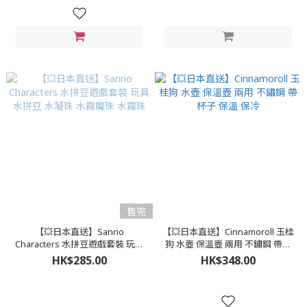
售完
【💥日本直送】Sanrio
【💥日本直送】Cinnamoroll 玉桂
Characters 水拼豆遊戲套裝 玩具
狗 水壺 保溫壺 兩用 不鏽鋼 帶杯
水拼豆 水凝珠 水霧魔珠 水霧珠
子 保溫 保冷
HK$285.00
HK$348.00