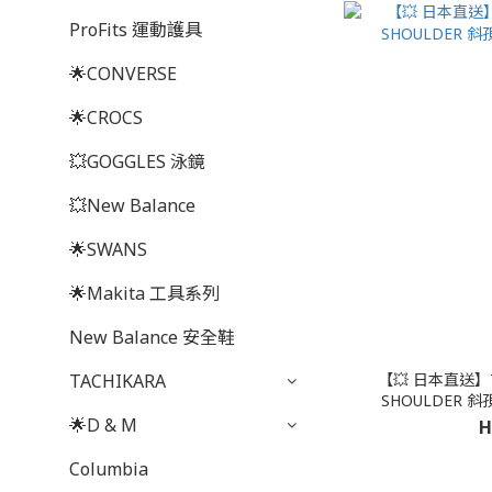
ProFits 運動護具
🌟CONVERSE
🌟CROCS
💥GOGGLES 泳鏡
💥New Balance
🌟SWANS
🌟Makita 工具系列
New Balance 安全鞋
【💥 日本直送】7L
TACHIKARA
SHOULDER 
🌟D & M
H
Columbia