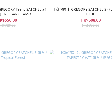
EGORY Teeny SATCHEL 肩
【💥 78折】GREGORY SATCHEL S (7L
袋 TREEBARK CAMO
BLUE
K$550.00
HK$608.00
HK$720.00
HK$780.00