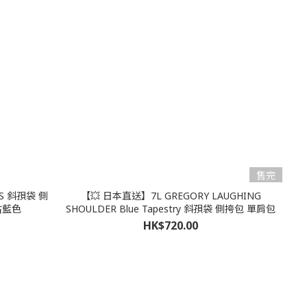
售完
 S 斜孭袋 側
【💥 日本直送】7L GREGORY LAUGHING
古藍色
SHOULDER Blue Tapestry 斜孭袋 側挎包 單肩包
HK$720.00