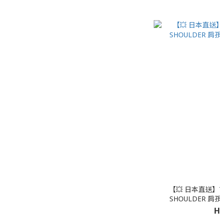
【💥 日本直送】7L
H