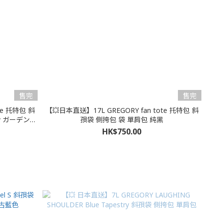
售完
售完
te 托特包 斜
【💥日本直送】17L GREGORY fan tote 托特包 斜
ry ガーデンタ
孭袋 側挎包 袋 單肩包 純黑
HK$750.00