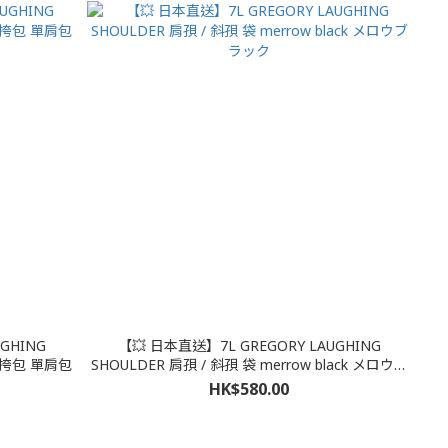
GHING
【💥 日本直送】7L GREGORY LAUGHING
 側挎包 單肩包
SHOULDER 肩孭 / 斜孭 袋 merrow black メロウブ
ラック
HK$580.00