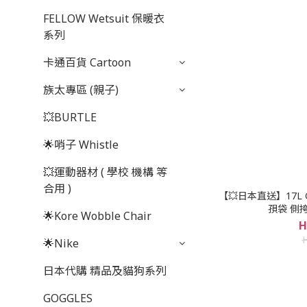
FELLOW Wetsuit 保暖衣
系列
卡通百貨 Cartoon
族太專區 (親子)
💥BURTLE
🌟哨子 Whistle
💥運動器材 ( 學校 機構 等
合用 )
【💥日本直送】17L GR
孭袋 側挎
🌟Kore Wobble Chair
H
🌟Nike
日本代購 精品及貓狗系列
GOGGLES