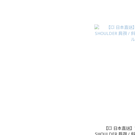
【💥 日本直送】7L
SHOULDER 肩孭 / 斜孭