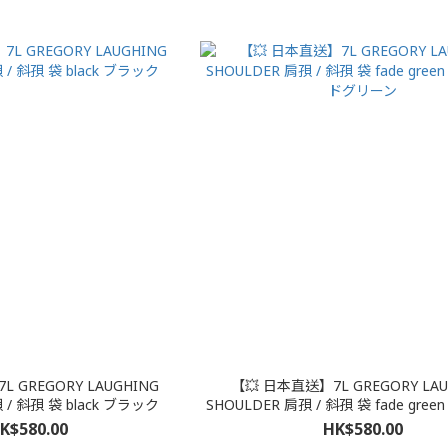
 GREGORY LAUGHING
【💥 日本直送】7L GREGORY LAU
SHOULDER 肩孭 / 斜孭 袋 black ブラック
SHOULDER 肩孭 / 斜孭 袋 fade green フェイデッ
ドグリーン
K$580.00
HK$580.00