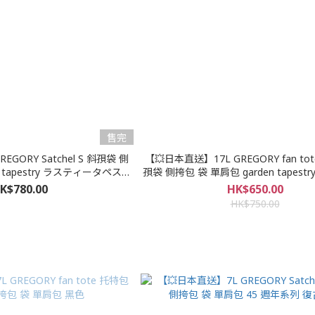
售完
EGORY Satchel S 斜孭袋 側
【💥日本直送】17L GREGORY fan to
y tapestry ラスティータペスト
孭袋 側挎包 袋 單肩包 garden tapest
リー
ペストリー
K$780.00
HK$650.00
HK$750.00