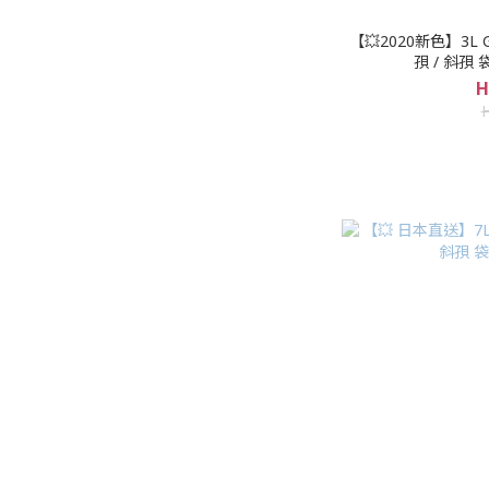
【💥2020新色】3L GR
孭 / 斜孭 
H