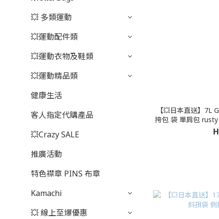
💥 多類運動
💥運動配件類
💥運動衣物及鞋類
💥運動精品類
健康生活
【💥日本直送】7L GR
客人指定代購產品
挎包 袋 單肩包 rust
H
💥Crazy SALE
推廣活動
特色襟章 PINS 布章
Kamachi
💥 線上至爆優惠