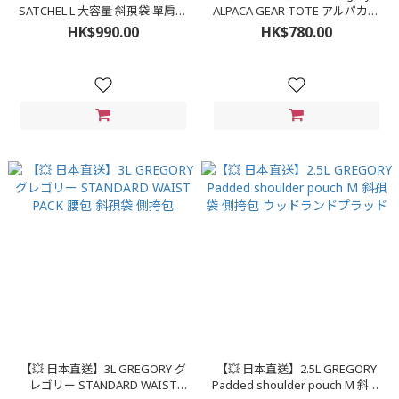
SATCHEL L 大容量 斜孭袋 單肩袋
ALPACA GEAR TOTE アルパカギ
黑色
アトート30 裝備箱 托特包
HK$990.00
HK$780.00
【💥 日本直送】3L GREGORY グ
【💥 日本直送】2.5L GREGORY
レゴリー STANDARD WAIST
Padded shoulder pouch M 斜孭