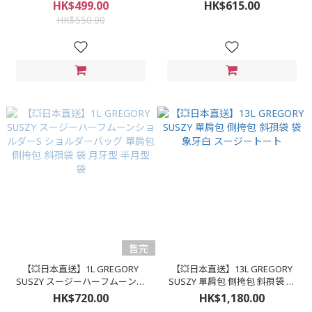
PACK 腰包 斜孭袋 側挎包
袋 側挎包 ウッドランドプラッド
HK$499.00
HK$615.00
HK$550.00
售完
【💥日本直送】1L GREGORY
【💥日本直送】13L GREGORY
SUSZY スージーハーフムーンシ
SUSZY 單肩包 側挎包 斜孭袋 袋
ョルダーS ショルダーバッグ 單
象牙白 スージートート
HK$720.00
HK$1,180.00
肩包 側挎包 斜孭袋 袋 月牙型 半