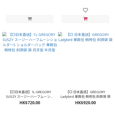
月型 袋
【💥日本直送】1L GREGORY
【💥 日本直送】GREGORY
SUSZY スージーハーフムーンシ
Ladybird 單肩包 側挎包 斜孭袋 袋
ョルダーS ショルダーバッグ 單
HK$720.00
HK$920.00
肩包 側挎包 斜孭袋 袋 月牙型 半
月型