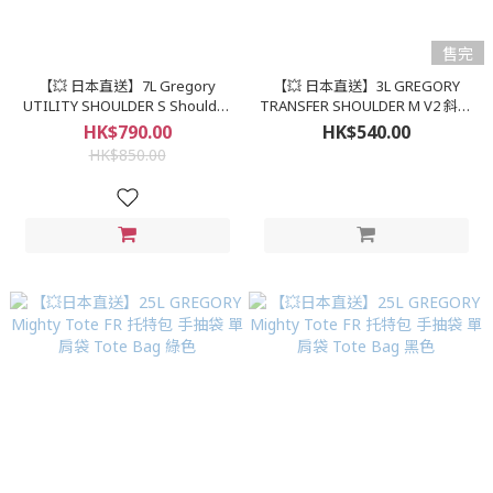
售完
【💥 日本直送】7L Gregory
【💥 日本直送】3L GREGORY
UTILITY SHOULDER S Shoulder
TRANSFER SHOULDER M V2 斜孭
Bag, Utility Shoulder S 官方經典
袋 單肩袋 側孭袋 袋 コヨーテ
HK$790.00
HK$540.00
單肩包 迷你單肩包 BLACK
HK$850.00