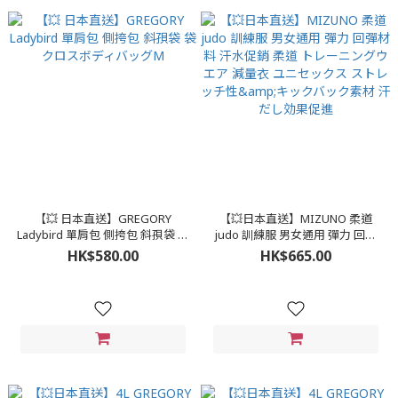
【💥 日本直送】GREGORY
【💥日本直送】MIZUNO 柔道
Ladybird 單肩包 側挎包 斜孭袋 袋
judo 訓練服 男女通用 彈力 回彈
クロスボディバッグM
材料 汗水促銷 柔道 トレーニング
HK$580.00
HK$665.00
ウエア 減量衣 ユニセックス スト
レッチ性&キックバック素材 汗だ
し効果促進