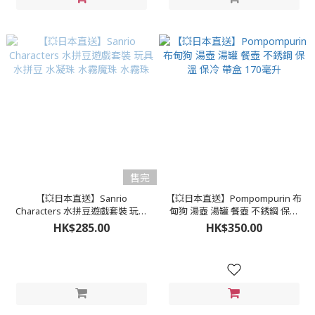
售完
【💥日本直送】Sanrio
【💥日本直送】Pompompurin 布
Characters 水拼豆遊戲套裝 玩具
甸狗 湯壺 湯罐 餐壺 不銹鋼 保溫
水拼豆 水凝珠 水霧魔珠 水霧珠
保冷 帶盒 170毫升
HK$285.00
HK$350.00